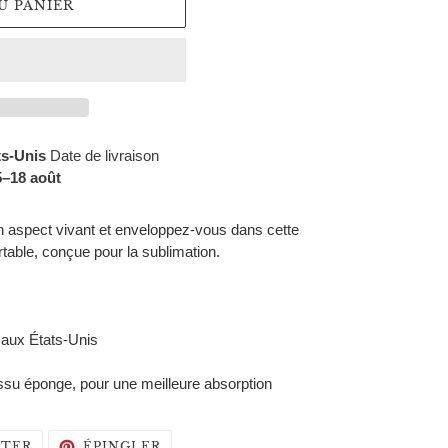
U PANIER
ts-Unis
Date de livraison
⁠–18 août
n aspect vivant et enveloppez-vous dans cette
table, conçue pour la sublimation.
 aux États-Unis
issu éponge, pour une meilleure absorption
TWEETER
ÉPINGLER
TER
ÉPINGLER