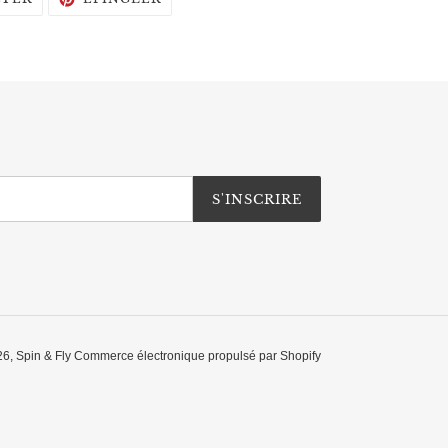
SUR
SUR
TWITTER
PINTEREST
S'INSCRIRE
26,
Spin & Fly
Commerce électronique propulsé par Shopify