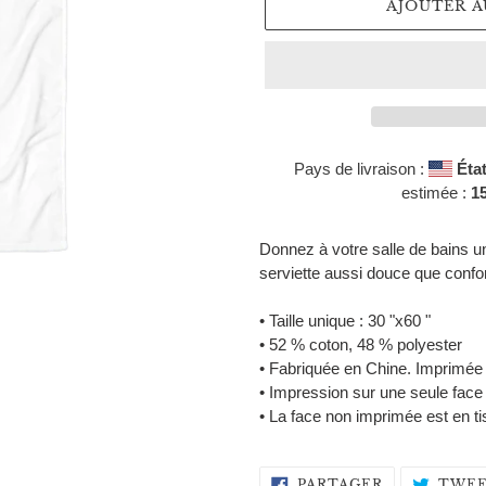
AJOUTER A
Pays de livraison :
Éta
estimée :
15
Ajout
d'un
Donnez à votre salle de bains u
produit
serviette aussi douce que confor
à
votre
• Taille unique : 30 "x60 "
panier
• 52 % coton, 48 % polyester
• Fabriquée en Chine. Imprimée
• Impression sur une seule face
• La face non imprimée est en t
PARTAGER
PARTAGER
TWEE