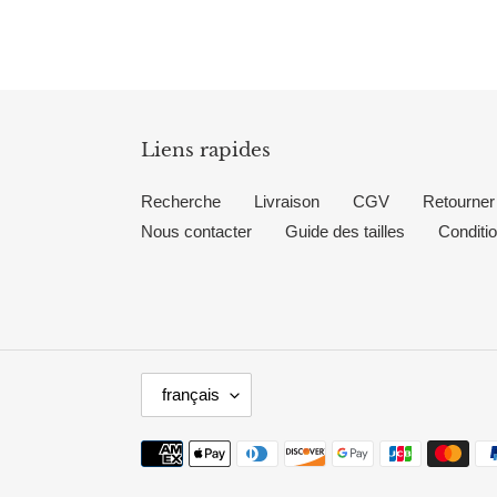
Liens rapides
Recherche
Livraison
CGV
Retourner 
Nous contacter
Guide des tailles
Conditio
L
français
A
N
Moyens
G
de
U