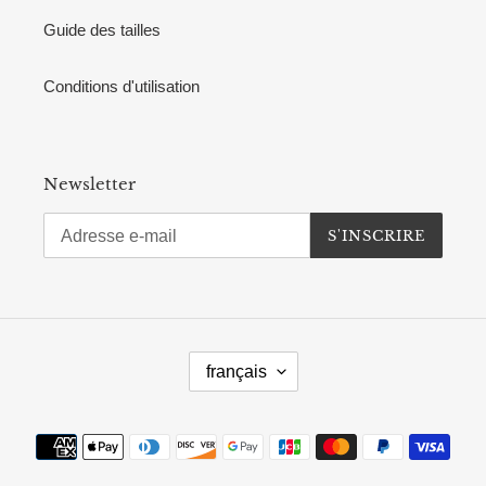
Guide des tailles
Conditions d'utilisation
Newsletter
S'INSCRIRE
L
français
A
N
G
Moyens
U
de
E
paiement