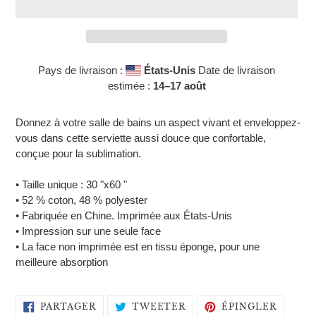
Pays de livraison :
États-Unis
Date de livraison
estimée :
14⁠–17 août
Ajout
d'un
Donnez à votre salle de bains un aspect vivant et enveloppez-
produit
vous dans cette serviette aussi douce que confortable,
à
conçue pour la sublimation.
votre
panier
• Taille unique : 30 "x60 "
• 52 % coton, 48 % polyester
• Fabriquée en Chine. Imprimée aux États-Unis
• Impression sur une seule face
• La face non imprimée est en tissu éponge, pour une
meilleure absorption
PARTAGER
TWEETER
ÉPING
PARTAGER
TWEETER
ÉPINGLER
SUR
SUR
SUR