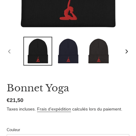
DIAPOSITIVE
DIAP
PRÉCÉDENTE
SUI
Bonnet Yoga
Prix
€21,50
normal
Taxes incluses.
Frais d'expédition
calculés lors du paiement.
Couleur