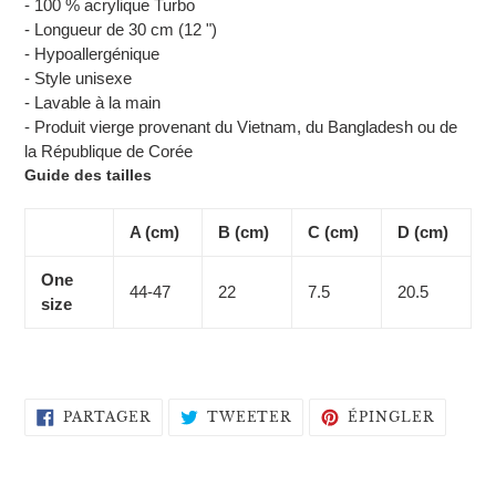
- 100 % acrylique Turbo
panier
- Longueur de 30 cm (12 ")
- Hypoallergénique
- Style unisexe
- Lavable à la main
- Produit vierge provenant du Vietnam, du Bangladesh ou de
la République de Corée
Guide des tailles
A (cm)
B (cm)
C (cm)
D (cm)
One
44-47
22
7.5
20.5
size
PARTAGER
TWEETER
ÉPING
PARTAGER
TWEETER
ÉPINGLER
SUR
SUR
SUR
FACEBOOK
TWITTER
PINTE