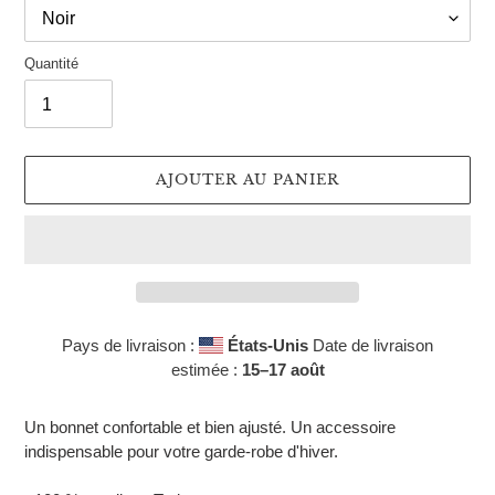
Quantité
AJOUTER AU PANIER
Pays de livraison :
États-Unis
Date de livraison
estimée :
15⁠–17 août
Ajout
d'un
Un bonnet confortable et bien ajusté. Un accessoire
produit
indispensable pour votre garde-robe d'hiver.
à
votre