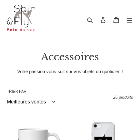
Passer
au
contenu
Rechercher
Se connecter
Panier
C
Accessoires
o
Votre passion vous suit sur vos objets du quotidien !
l
l
TRIER PAR
26 produits
e
c
Mug
Coque
t
Blanc
pour
Brillant
iPhone
i
pole
Pole