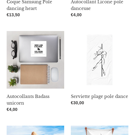
Coque Samsung Pole
Autocollant Licone pole
dancing heart
danceuse
Prix
€13,50
Prix
€4,00
normal
normal
Autocollants
Serviette
Badass
plage
unicorn
pole
dance
Autocollants Badass
Serviette plage pole dance
unicorn
Prix
€30,00
normal
Prix
€4,00
normal
Serviette
Serviette