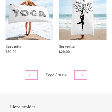
Serviette
Serviette
Prix
€30,00
Prix
€29,00
normal
normal
Page 3 sur 4
PAGE
PAGE
PRÉCÉDENTE
SUIVANTE
Liens rapides