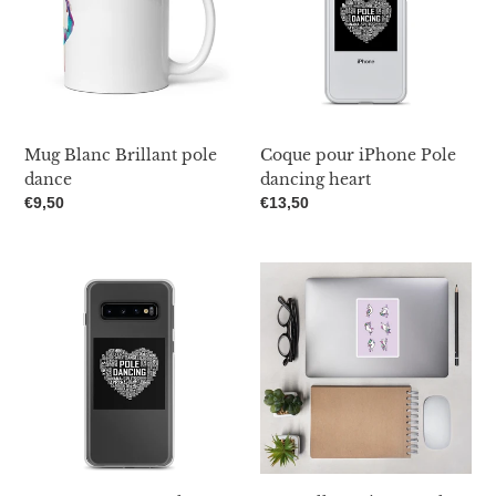
dance
dancing
o
heart
n
:
Mug Blanc Brillant pole
Coque pour iPhone Pole
dance
dancing heart
Prix
€9,50
Prix
€13,50
normal
normal
Coque
Autocollant
Samsung
Licone
Pole
pole
dancing
danceuse
heart